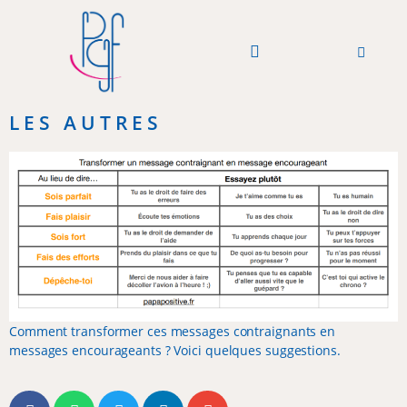
PGF Podcast
A Partager
A propos de Nous
LES AUTRES
Comment transformer ces messages contraignants en
messages encourageants ? Voici quelques suggestions.