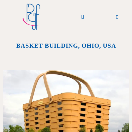
PGF Podcast
A Partager
A propos de Nous
BASKET BUILDING, OHIO, USA