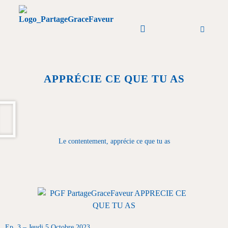
PGF Podcast
A Partager
A propos de Nous
APPRÉCIE CE QUE TU AS
Le contentement, apprécie ce que tu as
Ep. 3 – Jeudi 5 Octobre
2023